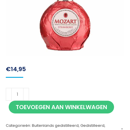
€
14,95
Mozart
Strawberry
TOEVOEGEN AAN WINKELWAGEN
50cl
aantal
Categorieën:
Buitenlands gedistilleerd
,
Gedistilleerd
,