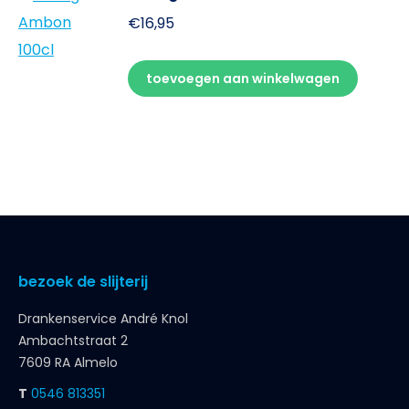
€
16,95
toevoegen aan winkelwagen
bezoek de slijterij
Drankenservice André Knol
Ambachtstraat 2
7609 RA Almelo
T
0546 813351