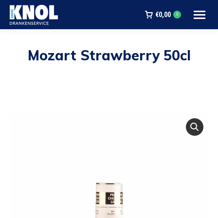
€
0,00
0
Mozart Strawberry 50cl
Je bent hier: