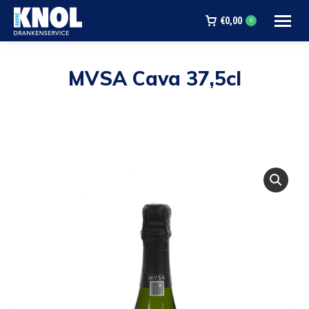
€
0,00
0
MVSA Cava 37,5cl
Je bent hier: