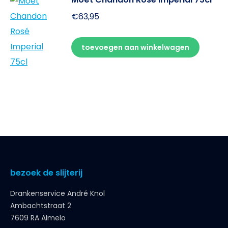
€
63,95
toevoegen aan winkelwagen
bezoek de slijterij
Drankenservice André Knol
Ambachtstraat 2
7609 RA Almelo