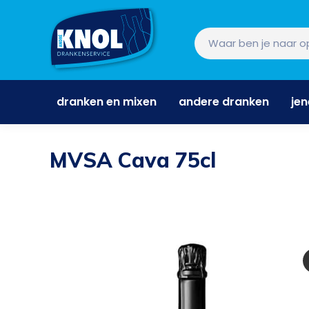
dranken en mixen
andere dranken
je
dranken en mixen
andere dranken
je
MVSA Cava 75cl