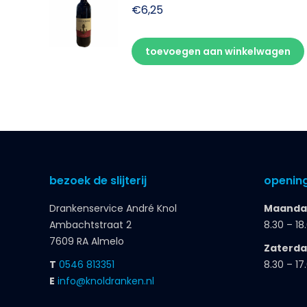
€
6,25
toevoegen aan winkelwagen
bezoek de slijterij
opening
Drankenservice André Knol
Maandag
Ambachtstraat 2
8.30 – 18
7609 RA Almelo
Zaterd
T
0546 813351
8.30 – 17
E
info@knoldranken.nl