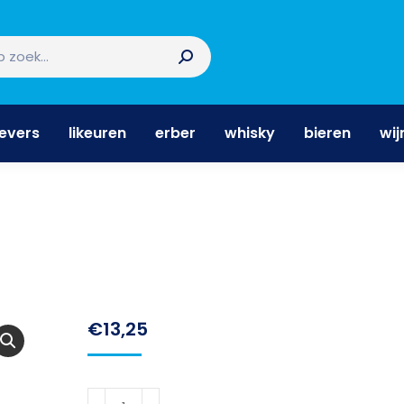
nevers
likeuren
erber
whisky
bieren
wi
nevers
likeuren
erber
whisky
bieren
wij
€
13,25
MVSA