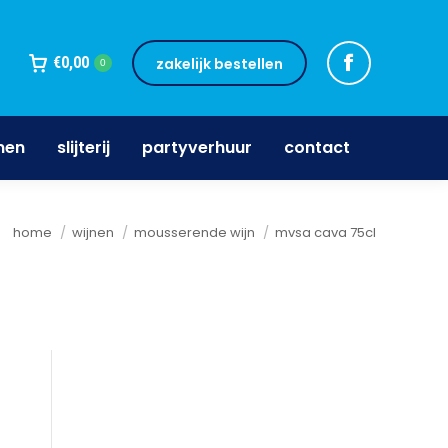
jnen
slijterij
partyverhuur
contact
€
0,00
zakelijk bestellen
0
nen
slijterij
partyverhuur
contact
Je bent hier:
home
wijnen
mousserende wijn
mvsa cava 75cl