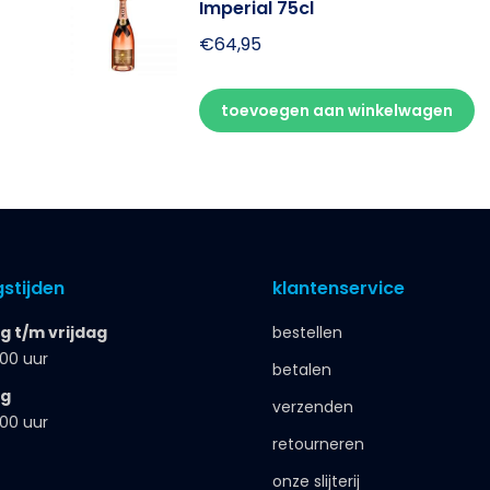
Imperial 75cl
€
64,95
toevoegen aan winkelwagen
stijden
klantenservice
 t/m vrijdag
bestellen
.00 uur
betalen
ag
verzenden
.00 uur
retourneren
onze slijterij