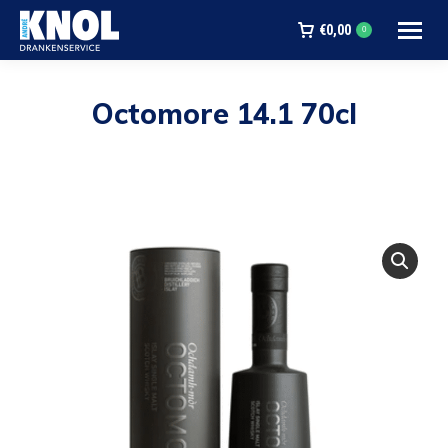
€
0,00
0
Octomore 14.1 70cl
Je bent hier: