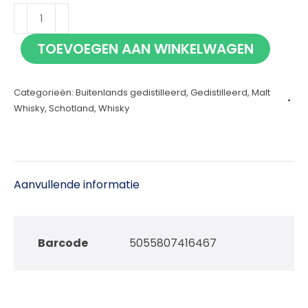
Octomore
14.1
TOEVOEGEN AAN WINKELWAGEN
70cl
aantal
Categorieën:
Buitenlands gedistilleerd
,
Gedistilleerd
,
Malt
Whisky
,
Schotland
,
Whisky
Aanvullende informatie
Barcode
5055807416467