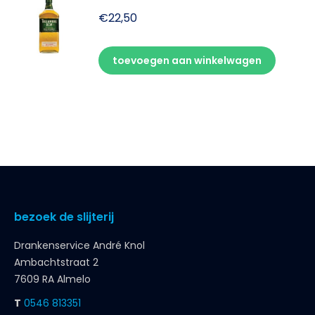
€
22,50
toevoegen aan winkelwagen
bezoek de slijterij
Drankenservice André Knol
Ambachtstraat 2
7609 RA Almelo
T
0546 813351