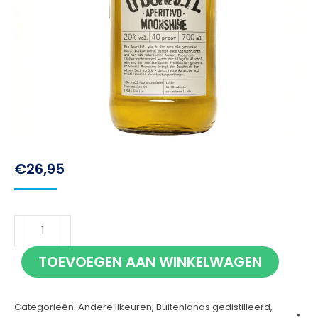
€
26,95
O'Donnell
Aperitivo
TOEVOEGEN AAN WINKELWAGEN
70cl
aantal
Categorieën:
Andere likeuren
,
Buitenlands gedistilleerd
,