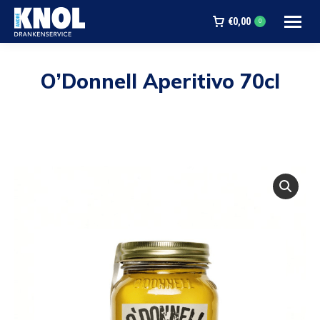
€
0,00
0
O’Donnell Aperitivo 70cl
Je bent hier: