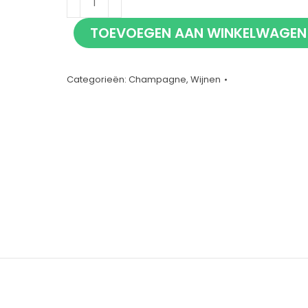
Heidsieck
TOEVOEGEN AAN WINKELWAGEN
Rosé
Sauvage
Brut
Categorieën:
Champagne
,
Wijnen
75cl
aantal