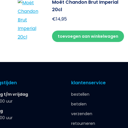
Moët Chandon Brut Imperial
20cl
€
14,95
toevoegen aan winkelwagen
stijden
klantenservice
 t/m vrijdag
bestellen
.00 uur
betalen
ag
verzenden
.00 uur
retourneren