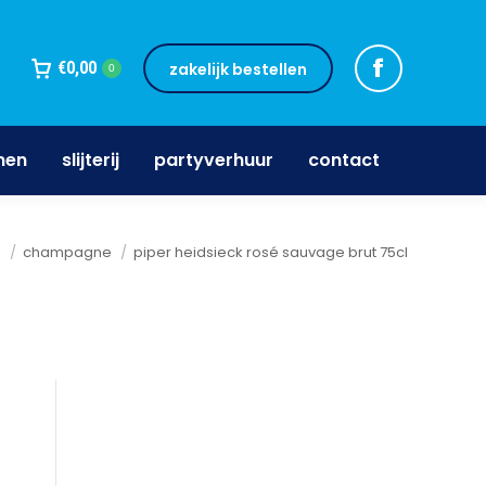
jnen
slijterij
partyverhuur
contact
€
0,00
zakelijk bestellen
0
nen
slijterij
partyverhuur
contact
n
champagne
piper heidsieck rosé sauvage brut 75cl