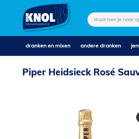
dranken en mixen
andere dranken
je
dranken en mixen
andere dranken
je
Piper Heidsieck Rosé Sau