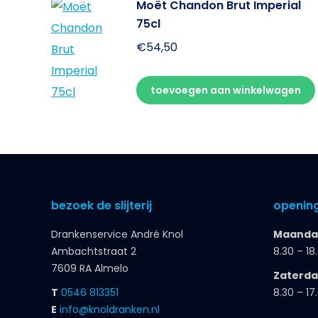
Moët Chandon Brut Imperial
75cl
€
54,50
toevoegen aan winkelwagen
bezoek de slijterij
opening
Drankenservice André Knol
Maandag
Ambachtstraat 2
8.30 – 18
7609 RA Almelo
Zaterd
T
0546 813351
8.30 – 17
E
info@knoldranken.nl