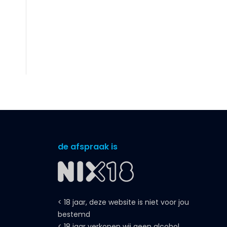
de afspraak is
< 18 jaar, deze website is niet voor jou
bestemd
< 18 jaar verkopen wij geen alcohol