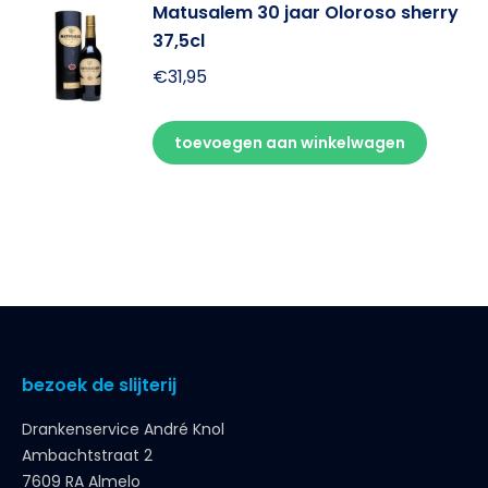
Matusalem 30 jaar Oloroso sherry
37,5cl
€
31,95
toevoegen aan winkelwagen
bezoek de slijterij
Drankenservice André Knol
Ambachtstraat 2
7609 RA Almelo