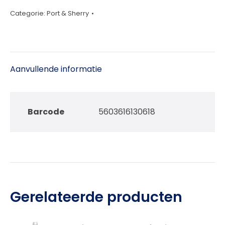
Colheita
Categorie:
Port & Sherry
2007
50cl
aantal
Aanvullende informatie
Barcode
5603616130618
Gerelateerde producten