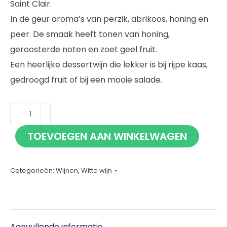
Saint Clair.
In de geur aroma’s van perzik, abrikoos, honing en
peer. De smaak heeft tonen van honing,
geroosterde noten en zoet geel fruit.
Een heerlijke dessertwijn die lekker is bij rijpe kaas,
gedroogd fruit of bij een mooie salade.
Saint
Clair
TOEVOEGEN AAN WINKELWAGEN
Noble
Riesling
37,5cl
Categorieën:
Wijnen
,
Witte wijn
aantal
Aanvullende informatie