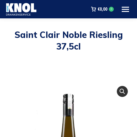
€
0,00
0
Saint Clair Noble Riesling
37,5cl
Je bent hier: