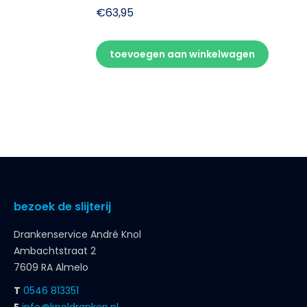
€
63,95
toevoegen aan winkelwagen
bezoek de slijterij
Drankenservice André Knol
Ambachtstraat 2
7609 RA Almelo
T
0546 813351