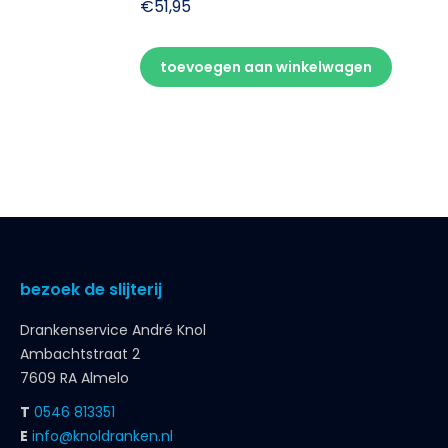
€
51,95
toevoegen aan winkelwagen
bezoek de slijterij
Drankenservice André Knol
Ambachtstraat 2
7609 RA Almelo
T
0546 813351
E
info@knoldranken.nl