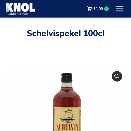
€
0,00
0
Schelvispekel 100cl
Je bent hier: