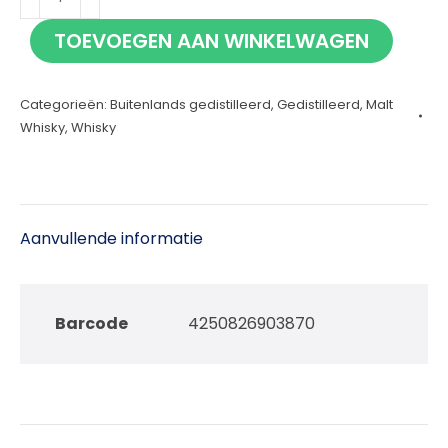
Oktoberfest
TOEVOEGEN AAN WINKELWAGEN
2023
70cl
Categorieën:
Buitenlands gedistilleerd
,
Gedistilleerd
,
Malt
aantal
Whisky
,
Whisky
Aanvullende informatie
Barcode
4250826903870