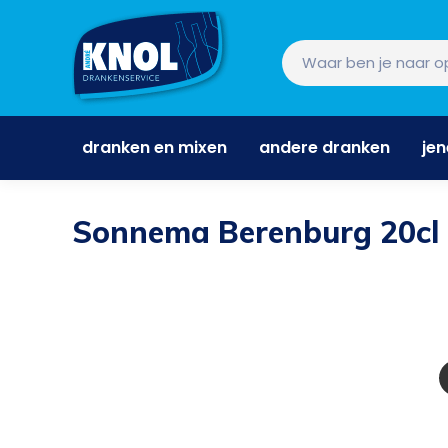
dranken en mixen
andere dranken
je
dranken en mixen
andere dranken
je
Sonnema Berenburg 20cl