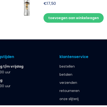
€
17,50
toevoegen aan winkelwagen
stijden
klantenservice
 t/m vrijdag
bestellen
.00 uur
betalen
ag
verzenden
.00 uur
retourneren
onze slijterij
zakelijk bestellen