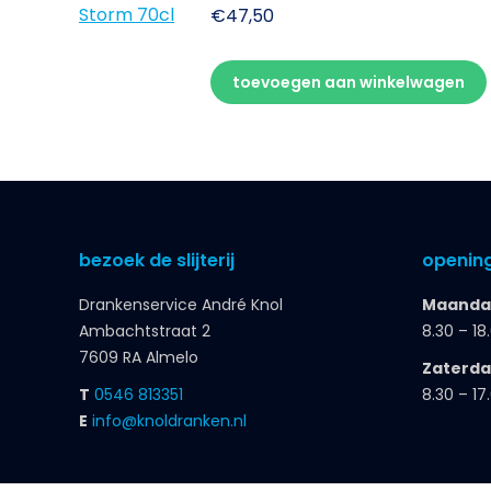
€
47,50
toevoegen aan winkelwagen
bezoek de slijterij
opening
Drankenservice André Knol
Maandag
Ambachtstraat 2
8.30 – 18
7609 RA Almelo
Zaterd
T
0546 813351
8.30 – 17
E
info@knoldranken.nl