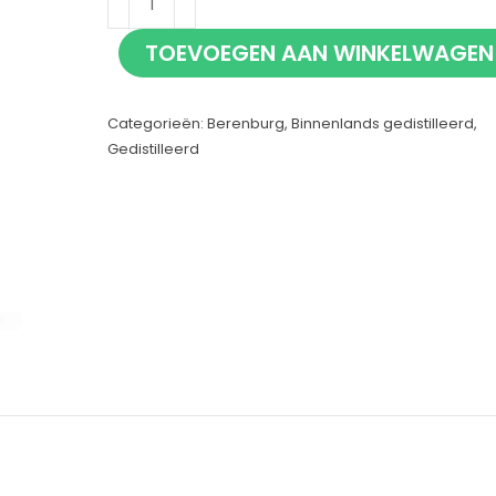
Berenburg
TOEVOEGEN AAN WINKELWAGEN
20cl
aantal
Categorieën:
Berenburg
,
Binnenlands gedistilleerd
,
Gedistilleerd