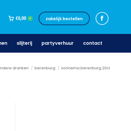
jnen
slijterij
partyverhuur
contact
€
0,00
zakelijk bestellen
0
nen
slijterij
partyverhuur
contact
ier:
ndere dranken
berenburg
sonnema berenburg 20cl