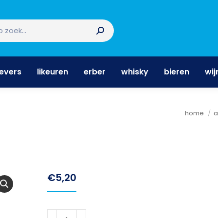
nevers
likeuren
erber
whisky
bieren
wi
nevers
likeuren
erber
whisky
bieren
wij
Je bent h
home
a
€
5,20
Sonnema