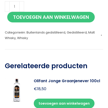
Stauning
Smoke
TOEVOEGEN AAN WINKELWAGEN
70cl
aantal
Categorieën:
Buitenlands gedistilleerd
,
Gedistilleerd
,
Malt
Whisky
,
Whisky
Gerelateerde producten
Olifant Jonge Graanjenever 100cl
€
18,50
toevoegen aan winkelwagen