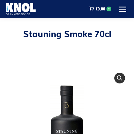
€
0,00
0
Stauning Smoke 70cl
Je bent hier: