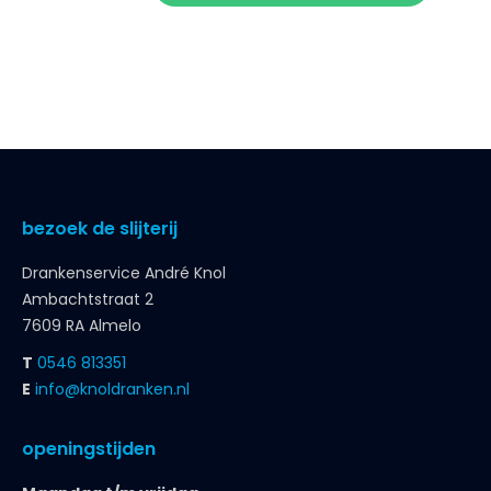
bezoek de slijterij
Drankenservice André Knol
Ambachtstraat 2
7609 RA Almelo
T
0546 813351
E
info@knoldranken.nl
openingstijden