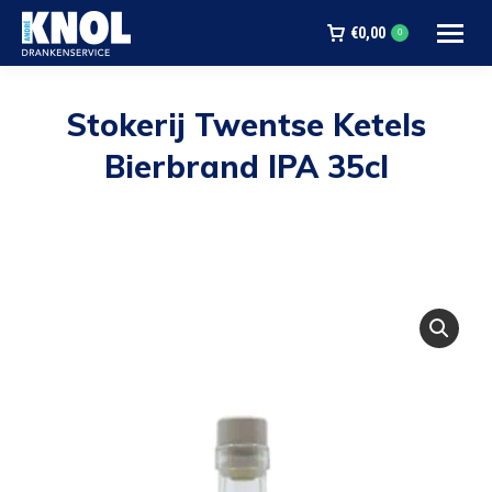
€
0,00
0
Stokerij Twentse Ketels
Bierbrand IPA 35cl
Je bent hier: