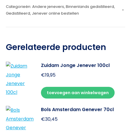
Categorieën:
Andere jenevers
,
Binnenlands gedistilleerd
,
IPA
Gedistilleerd
,
Jenever online bestellen
35cl
aantal
Gerelateerde producten
Zuidam Jonge Jenever 100cl
€
19,95
toevoegen aan winkelwagen
Bols Amsterdam Genever 70cl
€
30,45