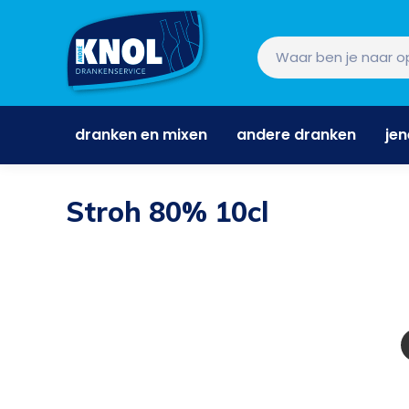
dranken en mixen
andere dranken
je
dranken en mixen
andere dranken
je
Stroh 80% 10cl