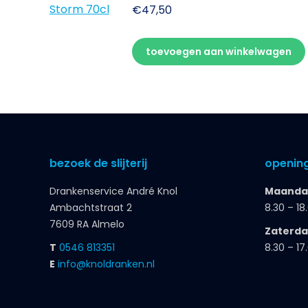
€
47,50
toevoegen aan winkelwagen
bezoek de slijterij
opening
Drankenservice André Knol
Maandag
Ambachtstraat 2
8.30 – 18
7609 RA Almelo
Zaterd
T
0546 813351
8.30 – 17
E
info@knoldranken.nl