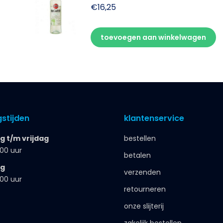
€
16,25
toevoegen aan winkelwagen
stijden
klantenservice
 t/m vrijdag
bestellen
.00 uur
betalen
ag
verzenden
.00 uur
retourneren
onze slijterij
zakelijk bestellen