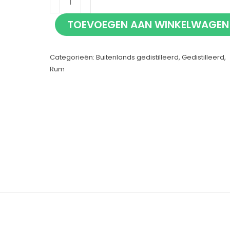
80%
TOEVOEGEN AAN WINKELWAGEN
10cl
aantal
Categorieën:
Buitenlands gedistilleerd
,
Gedistilleerd
,
Rum