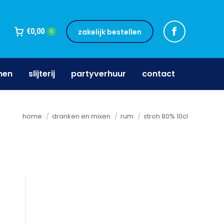
jnen
slijterij
partyverhuur
contact
€
0,00
zakelijk bestellen
0
nen
slijterij
partyverhuur
contact
Je bent hier:
home
dranken en mixen
rum
stroh 80% 10cl