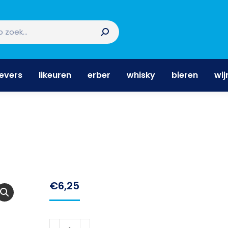
nevers
likeuren
erber
whisky
bieren
wi
nevers
likeuren
erber
whisky
bieren
wij
€
6,25
Stroh