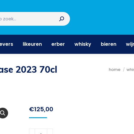
nevers
likeuren
erber
whisky
bieren
wi
nevers
likeuren
erber
whisky
bieren
wij
ase 2023 70cl
Je bent hie
home
whi
€
125,00
Talisker