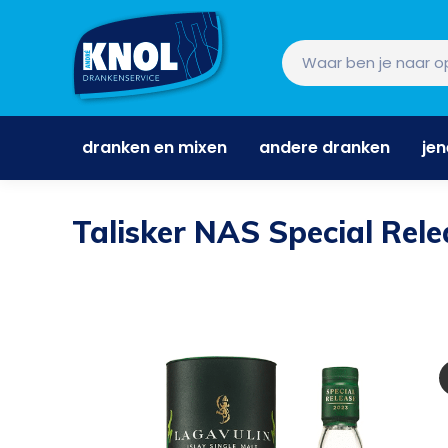
dranken en mixen
andere dranken
je
dranken en mixen
andere dranken
je
Talisker NAS Special Rele