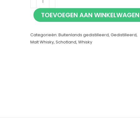
NAS
TOEVOEGEN AAN WINKELWAGEN
Special
Release
Categorieën:
Buitenlands gedistilleerd
,
Gedistilleerd
,
2023
Malt Whisky
,
Schotland
,
Whisky
70cl
aantal