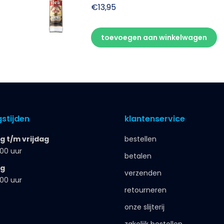
€
13,95
toevoegen aan winkelwagen
stijden
klantenservice
 t/m vrijdag
bestellen
.00 uur
betalen
ag
verzenden
.00 uur
retourneren
onze slijterij
zakelijk bestellen