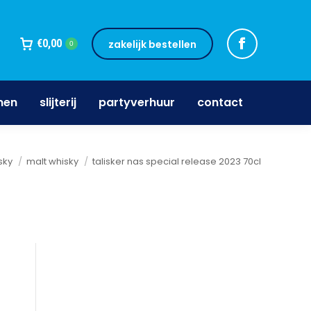
jnen
slijterij
partyverhuur
contact
€
0,00
zakelijk bestellen
0
nen
slijterij
partyverhuur
contact
r:
sky
malt whisky
talisker nas special release 2023 70cl