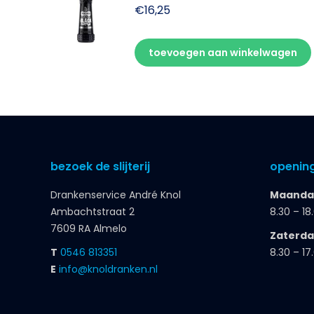
€
16,25
toevoegen aan winkelwagen
bezoek de slijterij
opening
Drankenservice André Knol
Maandag
Ambachtstraat 2
8.30 – 18
7609 RA Almelo
Zaterd
T
0546 813351
8.30 – 17
E
info@knoldranken.nl