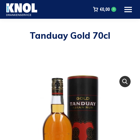
€
0,00
0
Tanduay Gold 70cl
Je bent hier: