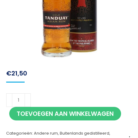
€
21,50
Tanduay
Gold
TOEVOEGEN AAN WINKELWAGEN
70cl
aantal
Categorieën:
Andere rum
,
Buitenlands gedistilleerd
,