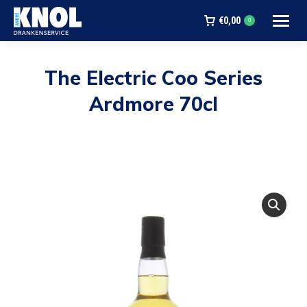
€
0,00
0
The Electric Coo Series
Ardmore 70cl
Je bent hier: