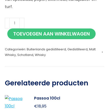
turf.
The
Electric
TOEVOEGEN AAN WINKELWAGEN
Coo
Series
Categorieën:
Buitenlands gedistilleerd
,
Gedistilleerd
,
Malt
Ardmore
Whisky
,
Schotland
,
Whisky
70cl
aantal
Gerelateerde producten
Passoa 100cl
€
18,95