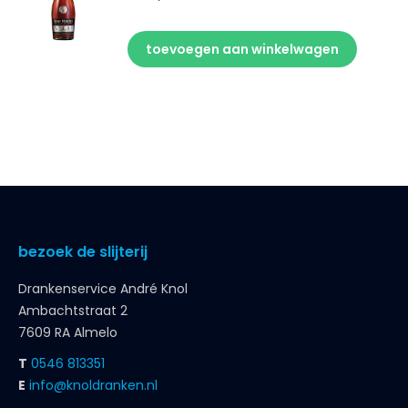
toevoegen aan winkelwagen
bezoek de slijterij
Drankenservice André Knol
Ambachtstraat 2
7609 RA Almelo
T
0546 813351
E
info@knoldranken.nl