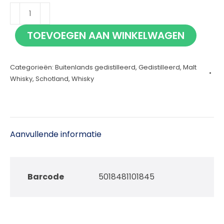
Tomatin
12
TOEVOEGEN AAN WINKELWAGEN
jaar
Sherry
Categorieën:
Buitenlands gedistilleerd
,
Gedistilleerd
,
Malt
70cl
Whisky
,
Schotland
,
Whisky
aantal
Aanvullende informatie
Barcode
5018481101845