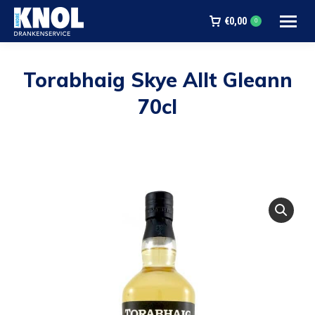
€
0,00
0
Torabhaig Skye Allt Gleann
70cl
Je bent hier: