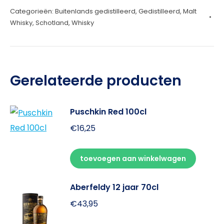
Categorieën:
Buitenlands gedistilleerd
,
Gedistilleerd
,
Malt
70cl
Whisky
,
Schotland
,
Whisky
aantal
Gerelateerde producten
Puschkin Red 100cl
€
16,25
toevoegen aan winkelwagen
Aberfeldy 12 jaar 70cl
€
43,95