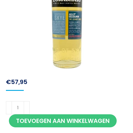
€
57,95
Torabhaig
Skye
TOEVOEGEN AAN WINKELWAGEN
Allt
Gleann