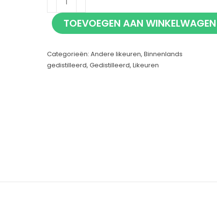
Meer's
TOEVOEGEN AAN WINKELWAGEN
Stroopwafel
70cl
Categorieën:
Andere likeuren
,
Binnenlands
aantal
gedistilleerd
,
Gedistilleerd
,
Likeuren