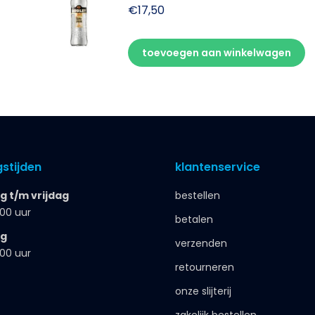
€
17,50
toevoegen aan winkelwagen
stijden
klantenservice
 t/m vrijdag
bestellen
.00 uur
betalen
ag
verzenden
.00 uur
retourneren
onze slijterij
zakelijk bestellen