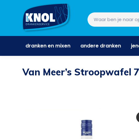
dranken en mixen
andere dranken
je
dranken en mixen
andere dranken
je
Van Meer’s Stroopwafel 7