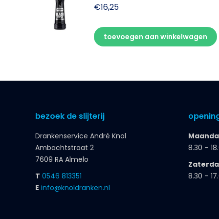
€
16,25
toevoegen aan winkelwagen
bezoek de slijterij
opening
Drankenservice André Knol
Maandag
Ambachtstraat 2
8.30 – 18
7609 RA Almelo
Zaterd
T
0546 813351
8.30 – 17
E
info@knoldranken.nl