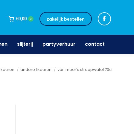
jnen
slijterij
partyverhuur
contact
€
0,00
zakelijk bestellen
0
nen
slijterij
partyverhuur
contact
hier:
likeuren
andere likeuren
van meer’s stroopwafel 70cl