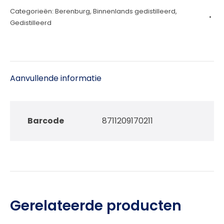
Categorieën:
Berenburg
,
Binnenlands gedistilleerd
,
Nobel
Gedistilleerd
&
Echt
100cl
aantal
Aanvullende informatie
Barcode
8711209170211
Gerelateerde producten