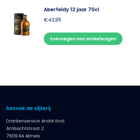
Aberfeldy 12 jaar 70cl
€
43,95
toevoegen aan winkelwagen
bezoek de slijterij
Drankenservice André Knol
Ambachtstraat 2
7609 RA Almelo