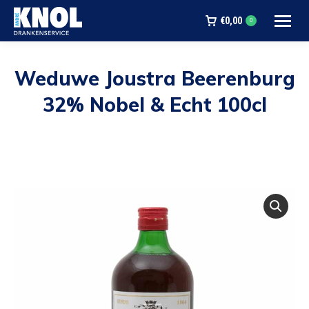
€
0,00
0
Weduwe Joustra Beerenburg
32% Nobel & Echt 100cl
Je bent hier: