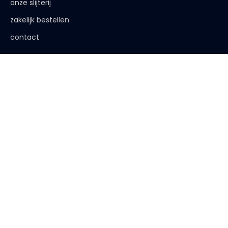
onze slijterij
zakelijk bestellen
contact
de afspraak is
< 18 jaar, deze website is niet voor jou bestemd
< 18 jaar verkopen wij geen alcohol
< 25 jaar, laat je legitimatie zien
algemene voorwaarden
|
privacy verklaring
| website:
Bureau
Peters