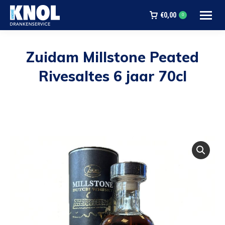
€
0,00
0
Zuidam Millstone Peated
Rivesaltes 6 jaar 70cl
Je bent hier: