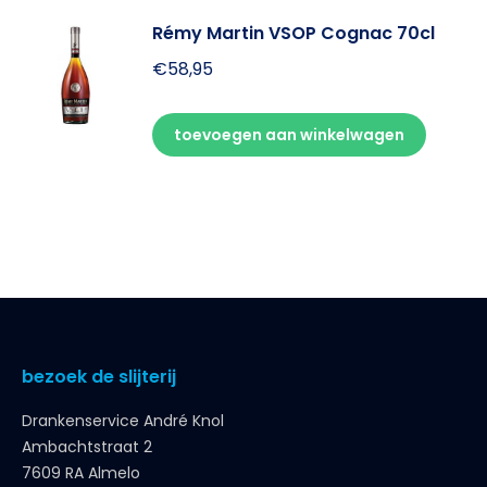
Rémy Martin VSOP Cognac 70cl
€
58,95
toevoegen aan winkelwagen
bezoek de slijterij
Drankenservice André Knol
Ambachtstraat 2
7609 RA Almelo