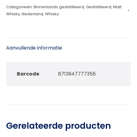
Categorieën:
Binnenlands gedistilleerd
,
Gedistilleerd
,
Malt
6
Whisky
,
Nederland
,
Whisky
jaar
70cl
aantal
Aanvullende informatie
Barcode
8713947777356
Gerelateerde producten