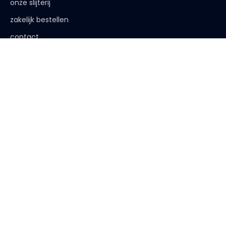
onze slijterij
zakelijk bestellen
contact
de afspraak is
< 18 jaar, deze website is niet voor jou bestemd
< 18 jaar verkopen wij geen alcohol
< 25 jaar, laat je legitimatie zien
algemene voorwaarden
|
privacy verklaring
| website:
Bureau
Peters