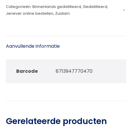
Categorieën:
Binnenlands gedistilleerd
,
Gedistilleerd
,
jenever
Jenever online bestellen
,
Zuidam
100cl
aantal
Aanvullende informatie
Barcode
8713947770470
Gerelateerde producten