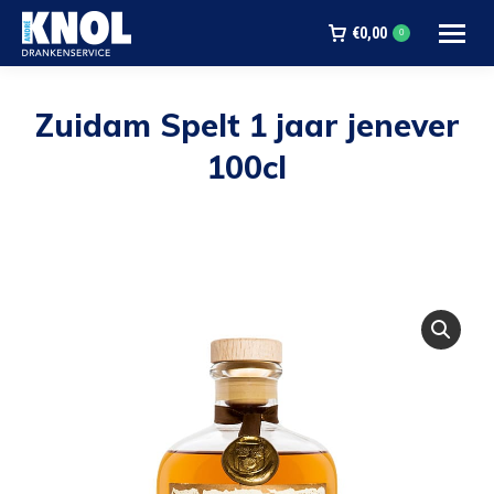
€
0,00
0
Zuidam Spelt 1 jaar jenever
100cl
Je bent hier: