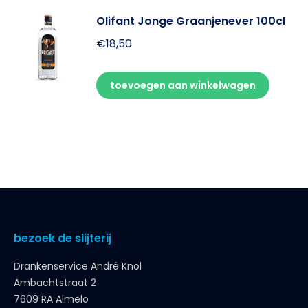
Olifant Jonge Graanjenever 100cl
€
18,50
toevoegen aan winkelwagen
bezoek de slijterij
Drankenservice André Knol
Ambachtstraat 2
7609 RA Almelo