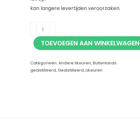
kan langere levertijden veroorzaken.
Zure
Mattie
TOEVOEGEN AAN WINKELWAGEN
70cl
aantal
Categorieën:
Andere likeuren
,
Buitenlands
gedistilleerd
,
Gedistilleerd
,
Likeuren