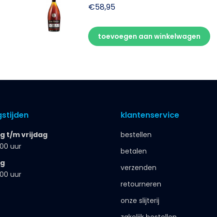
€
58,95
toevoegen aan winkelwagen
stijden
klantenservice
 t/m vrijdag
bestellen
.00 uur
betalen
ag
verzenden
.00 uur
retourneren
onze slijterij
zakelijk bestellen