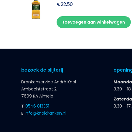
€
22,50
toevoegen aan winkelwagen
bezoek de slijterij
opening
Drankenservice André Knol
Maandag
Ambachtstraat 2
8.30 – 18
7609 RA Almelo
Zaterd
T
0546 813351
8.30 – 17
E
info@knoldranken.nl