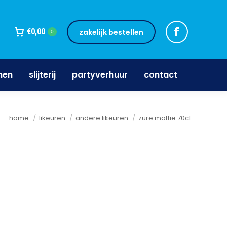
jnen
slijterij
partyverhuur
contact
€
0,00
zakelijk bestellen
0
nen
slijterij
partyverhuur
contact
Je bent hier:
home
likeuren
andere likeuren
zure mattie 70cl