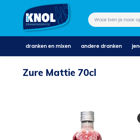
dranken en mixen
andere dranken
je
dranken en mixen
andere dranken
je
Zure Mattie 70cl