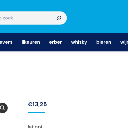
nevers
likeuren
erber
whisky
bieren
wi
nevers
likeuren
erber
whisky
bieren
wij
€
13,25
let op!