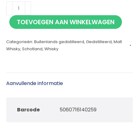
Benriach
Smoky
TOEVOEGEN AAN WINKELWAGEN
12
jaar
Categorieën:
Buitenlands gedistilleerd
,
Gedistilleerd
,
Malt
70cl
Whisky
,
Schotland
,
Whisky
aantal
Aanvullende informatie
Barcode
5060716140259