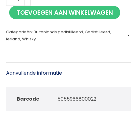
White
TOEVOEGEN AAN WINKELWAGEN
70cl
aantal
Categorieën:
Buitenlands gedistilleerd
,
Gedistilleerd
,
Ierland
,
Whisky
Aanvullende informatie
Barcode
5055966800022