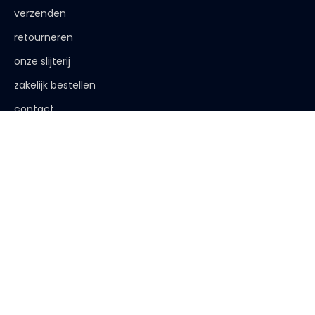
verzenden
retourneren
onze slijterij
zakelijk bestellen
contact
de afspraak is
< 18 jaar, deze website is niet voor jou bestemd
< 18 jaar verkopen wij geen alcohol
< 25 jaar, laat je legitimatie zien