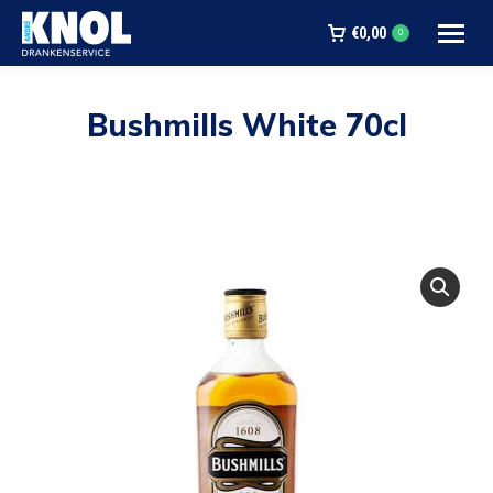
€
0,00
0
Bushmills White 70cl
Je bent hier: