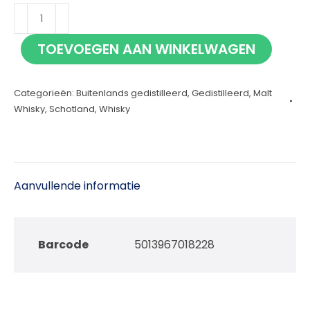
Dalmore
21
TOEVOEGEN AAN WINKELWAGEN
jaar
70cl
Categorieën:
Buitenlands gedistilleerd
,
Gedistilleerd
,
Malt
aantal
Whisky
,
Schotland
,
Whisky
Aanvullende informatie
Barcode
5013967018228