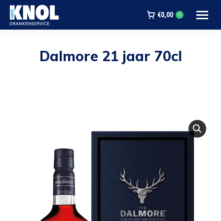
€
0,00
0
Dalmore 21 jaar 70cl
Je bent hier: