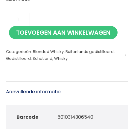
Famous
Grouse
TOEVOEGEN AAN WINKELWAGEN
Ruby
Cask
Categorieën:
Blended Whisky
,
Buitenlands gedistilleerd
,
70cl
Gedistilleerd
,
Schotland
,
Whisky
aantal
Aanvullende informatie
Barcode
5010314306540