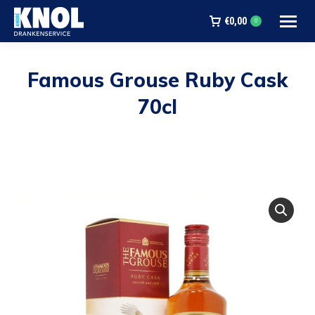
€
0,00
0
Famous Grouse Ruby Cask
70cl
Je bent hier: