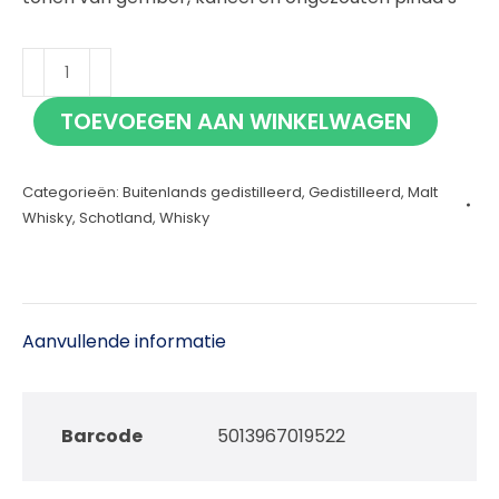
Fettercairn
Warehouse
TOEVOEGEN AAN WINKELWAGEN
2
Batch
Categorieën:
Buitenlands gedistilleerd
,
Gedistilleerd
,
Malt
4
Whisky
,
Schotland
,
Whisky
70cl
aantal
Aanvullende informatie
Barcode
5013967019522