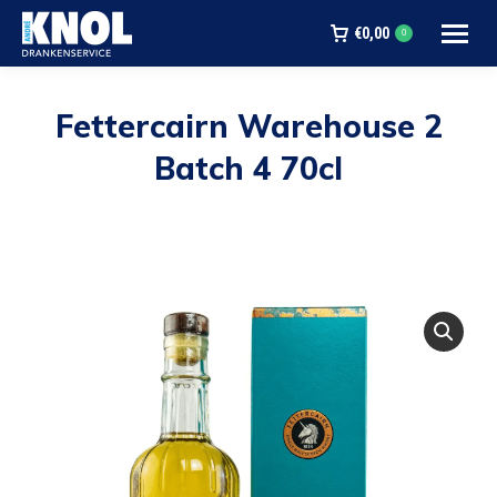
€
0,00
0
Fettercairn Warehouse 2
Batch 4 70cl
Je bent hier: