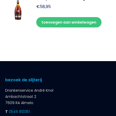
€
58,95
toevoegen aan winkelwagen
bezoek de slijterij
Drankenservice André Knol
Ambachtstraat 2
7609 RA Almelo
T
0546 813351