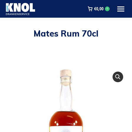
€
0,00
0
Mates Rum 70cl
Je bent hier: