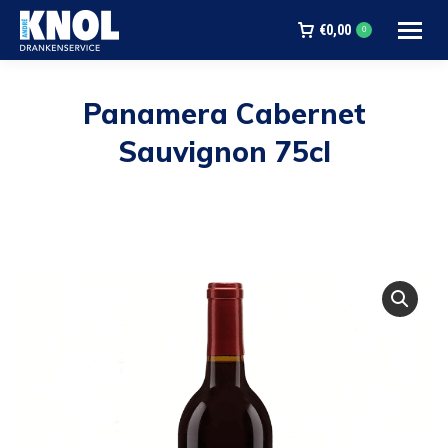
€
0,00
0
Panamera Cabernet
Sauvignon 75cl
Je bent hier: