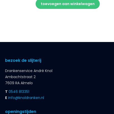
toevoegen aan winkelwagen
bezoek de slijterij
Drankenservice André Knol
Ambachtstraat 2
7609 RA Almelo
T
0546 813351
E
info@knoldranken.nl
openingstijden