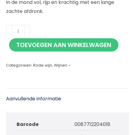
In de mond vol, rijp en krachtig met een lange
zachte afdronk.
Panamera
Cabernet
TOEVOEGEN AAN WINKELWAGEN
Sauvignon
75cl
aantal
Categorieën:
Rode wijn
,
Wijnen
Aanvullende informatie
Barcode
0087712204018