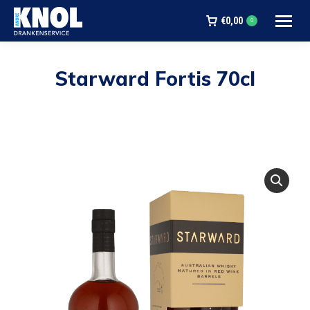
€
0,00
0
Starward Fortis 70cl
Je bent hier: