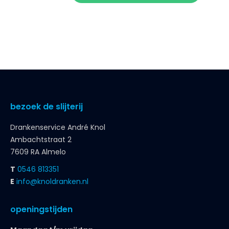
bezoek de slijterij
Drankenservice André Knol
Ambachtstraat 2
7609 RA Almelo
T
0546 813351
E
info@knoldranken.nl
openingstijden