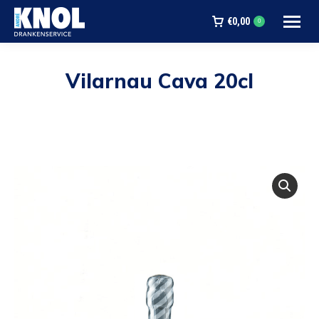
€
0,00
0
Vilarnau Cava 20cl
Je bent hier: