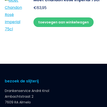
€
63,95
toevoegen aan winkelwagen
bezoek de slijterij
Drankenservice André Knol
Ambachtstraat 2
7609 RA Almelo