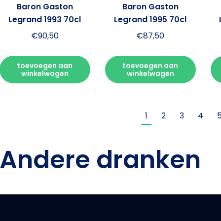
Baron Gaston
Baron Gaston
Legrand 1993 70cl
Legrand 1995 70cl
€
90,50
€
87,50
toevoegen aan
toevoegen aan
winkelwagen
winkelwagen
1
2
3
4
Andere dranken