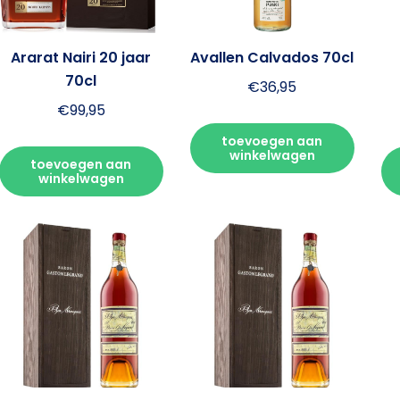
Ararat Nairi 20 jaar
Avallen Calvados 70cl
70cl
€
36,95
€
99,95
toevoegen aan
winkelwagen
toevoegen aan
winkelwagen