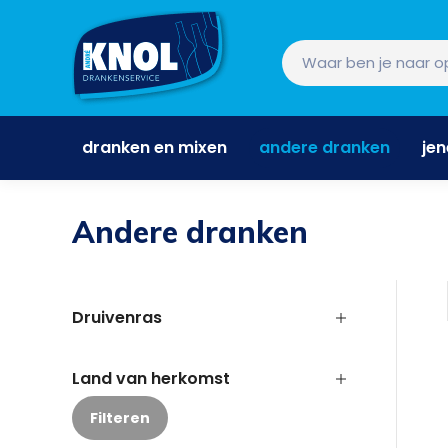
dranken en mixen
andere dranken
je
dranken en mixen
andere dranken
je
Andere dranken
Druivenras
Land van herkomst
Filteren