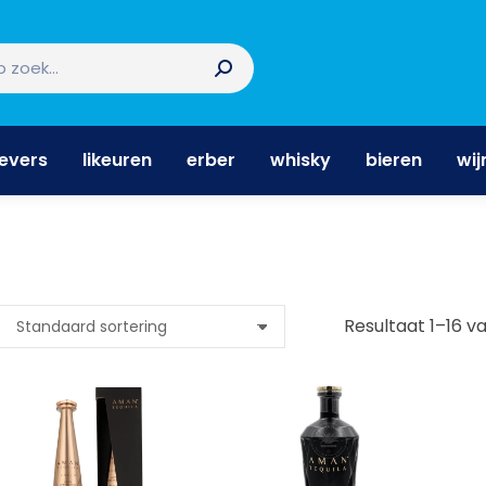
nevers
likeuren
erber
whisky
bieren
wi
nevers
likeuren
erber
whisky
bieren
wij
Resultaat 1–16 v