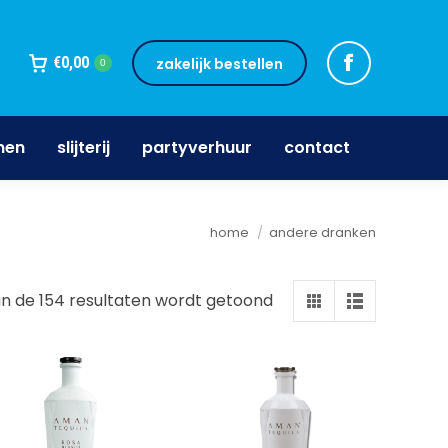
jnen
slijterij
partyverhuur
contact
€
0,00
zakelijk bestellen
0
nen
slijterij
partyverhuur
contact
Je bent hier:
home
andere dranken
an de 154 resultaten wordt getoond