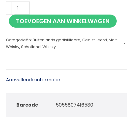
Octomore
14.3
TOEVOEGEN AAN WINKELWAGEN
70cl
aantal
Categorieën:
Buitenlands gedistilleerd
,
Gedistilleerd
,
Malt
Whisky
,
Schotland
,
Whisky
Aanvullende informatie
Barcode
5055807416580