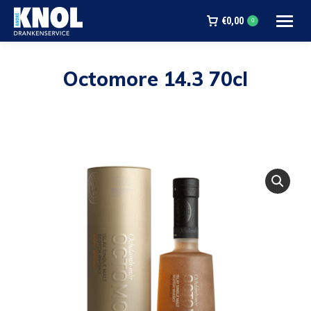
€
0,00
0
Octomore 14.3 70cl
Je bent hier: