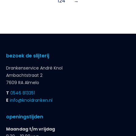
124
→
bezoek de slijterij
Drankenservice André Knol
Ambachtstraat 2
7609 RA Almelo
T
0546 813351
E
info@knoldranken.nl
openingstijden
Maandag t/m vrijdag