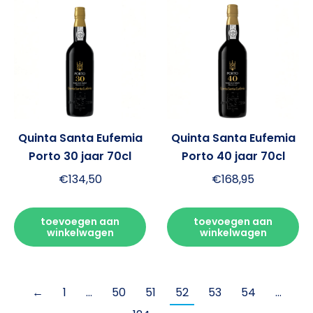
Quinta Santa Eufemia
Quinta Santa Eufemia
Porto 30 jaar 70cl
Porto 40 jaar 70cl
€
134,50
€
168,95
toevoegen aan
toevoegen aan
winkelwagen
winkelwagen
←
1
…
50
51
52
53
54
…