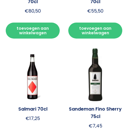
70cl
70cl
€
80,50
€
55,50
toevoegen aan
toevoegen aan
winkelwagen
winkelwagen
Salmari 70cl
Sandeman Fino Sherry
75cl
€
17,25
€
7,45