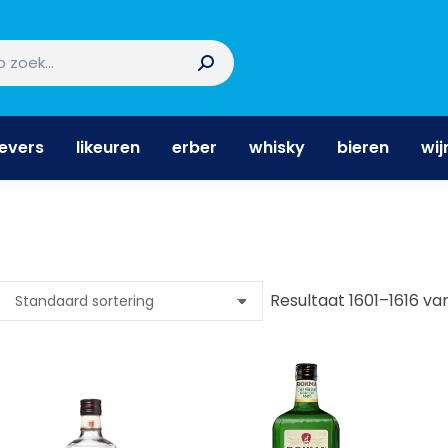
nevers
likeuren
erber
whisky
bieren
wi
nevers
likeuren
erber
whisky
bieren
wij
Resultaat 1601–1616 va