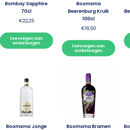
Bombay Sapphire
Boomsma
70cl
Beerenburg Kruik
Be
100cl
€
22,25
€
16,50
toevoegen aan
winkelwagen
toevoegen aan
winkelwagen
Boomsma Jonge
Boomsma Bramen
Bo