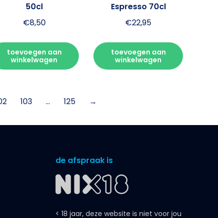
50cl
Espresso 70cl
€
8,50
€
22,95
toevoegen aan
toevoegen aan
winkelwagen
winkelwagen
02
103
…
125
→
de afspraak is
< 18 jaar, deze website is niet voor jou