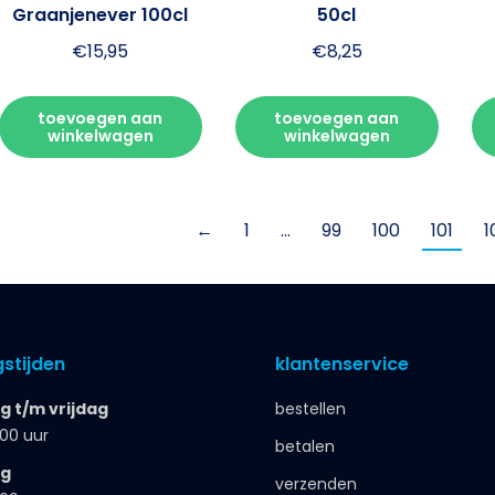
Graanjenever 100cl
50cl
€
15,95
€
8,25
toevoegen aan
toevoegen aan
winkelwagen
winkelwagen
←
1
…
99
100
101
1
stijden
klantenservice
 t/m vrijdag
bestellen
.00 uur
betalen
ag
verzenden