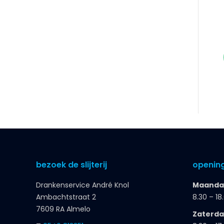
bezoek de slijterij
opening
Drankenservice André Knol
Maandag
Ambachtstraat 2
8.30 – 18
7609 RA Almelo
Zaterd