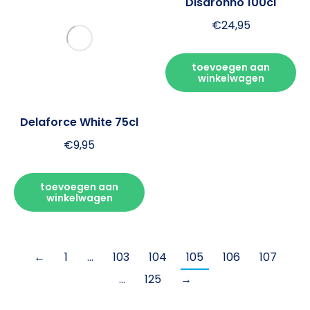
Delaforce White 75cl
Disaronno 100cl
€
9,95
€
24,95
toevoegen aan
toevoegen aan
winkelwagen
winkelwagen
←
1
…
103
104
105
106
107
…
125
→
bezoek de slijterij