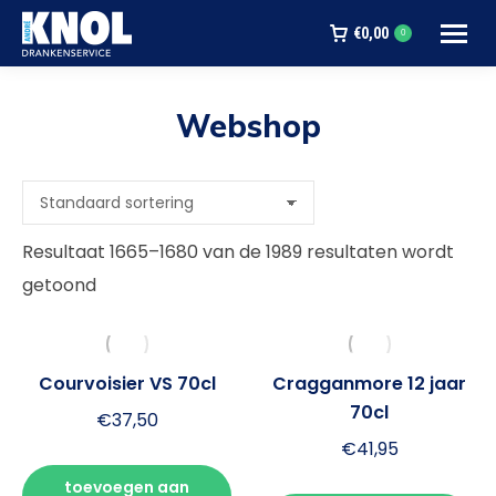
€
0,00
0
Webshop
Je bent hier:
Resultaat 1665–1680 van de 1989 resultaten wordt
getoond
Courvoisier VS 70cl
Cragganmore 12 jaar
70cl
€
37,50
€
41,95
toevoegen aan