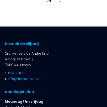
124
→
bezoek de slijterij
Drankenservice André Knol
Ambachtstraat 2
7609 RA Almelo
T
0546 813351
E
info@knoldranken.nl
openingstijden
Maandag t/m vrijdag