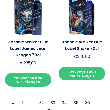
Johnnie Walker Blue
Johnnie Walker Blue
Label James Jean
Label Snake 70cl
Dragon 70cl
€
245,00
€
235,00
toevoegen aan
winkelwagen
toevoegen aan
winkelwagen
←
1
…
32
33
34
35
36
…