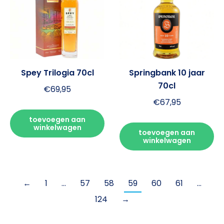
Spey Trilogia 70cl
Springbank 10 jaar
70cl
€
69,95
€
67,95
toevoegen aan
winkelwagen
toevoegen aan
winkelwagen
←
1
…
57
58
59
60
61
…
124
→