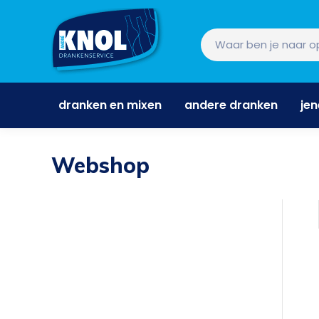
dranken en mixen
andere dranken
je
dranken en mixen
andere dranken
je
Webshop