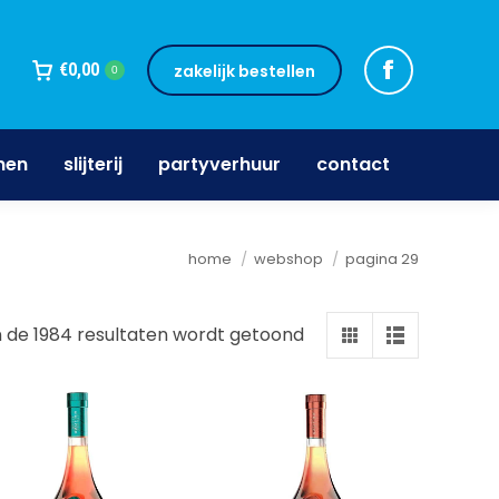
jnen
slijterij
partyverhuur
contact
€
0,00
zakelijk bestellen
0
nen
slijterij
partyverhuur
contact
Je bent hier:
home
webshop
pagina 29
 de 1984 resultaten wordt getoond