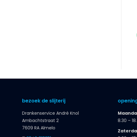
bezoek de slijterij
opening
Drankenservice André Knol
Maandag
Ambachtstraat 2
8.30 – 18
7609 RA Almelo
Zaterd