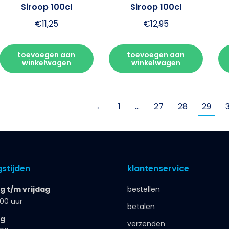
Siroop 100cl
Siroop 100cl
€
11,25
€
12,95
toevoegen aan
toevoegen aan
winkelwagen
winkelwagen
←
1
…
27
28
29
stijden
klantenservice
 t/m vrijdag
bestellen
.00 uur
betalen
ag
verzenden