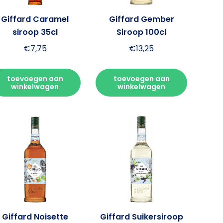
Giffard Caramel
Giffard Gember
siroop 35cl
Siroop 100cl
€
7,75
€
13,25
toevoegen aan
toevoegen aan
winkelwagen
winkelwagen
Giffard Noisette
Giffard Suikersiroop