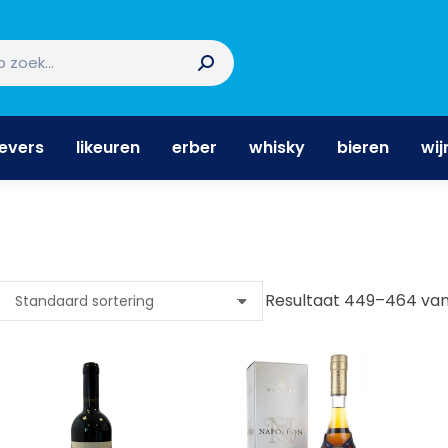
nevers
likeuren
erber
whisky
bieren
wi
nevers
likeuren
erber
whisky
bieren
wij
Resultaat 449–464 van