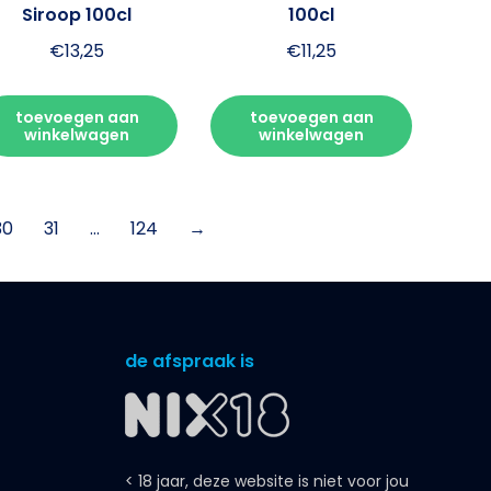
Siroop 100cl
100cl
€
13,25
€
11,25
toevoegen aan
toevoegen aan
winkelwagen
winkelwagen
30
31
…
124
→
de afspraak is
< 18 jaar, deze website is niet voor jou