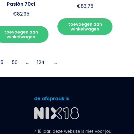
Pasión 70cl
€
83,75
€
82,95
toevoegen aan
winkelwagen
toevoegen aan
winkelwagen
55
56
…
124
→
de afspraak is
< 18 jaar, deze website is niet voor jou