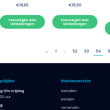
€
18,95
€
16,50
toevoegen aan
toevoegen aan
winkelwagen
winkelwagen
←
1
…
52
53
54
stijden
klantenservice
 t/m vrijdag
bestellen
.00 uur
betalen
ag
verzenden