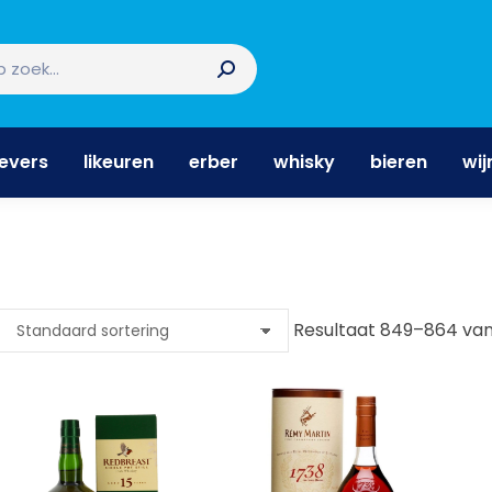
nevers
likeuren
erber
whisky
bieren
wi
nevers
likeuren
erber
whisky
bieren
wij
Resultaat 849–864 van