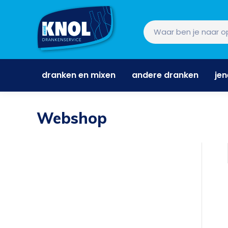
dranken en mixen
andere dranken
je
dranken en mixen
andere dranken
je
Webshop