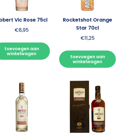
obert Vic Rose 75cl
Rocketshot Orange
Star 70cl
€
8,95
€
11,25
toevoegen aan
winkelwagen
toevoegen aan
winkelwagen