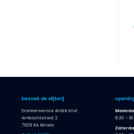
bezoek de slijterij
opening
Drankenservice André Knol
Maandag
Ambachtstraat 2
8.30 – 18
7609 RA Almelo
Zaterd