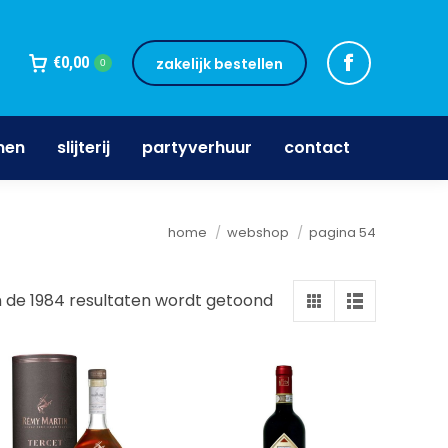
jnen
slijterij
partyverhuur
contact
€
0,00
zakelijk bestellen
0
nen
slijterij
partyverhuur
contact
Je bent hier:
home
webshop
pagina 54
 de 1984 resultaten wordt getoond