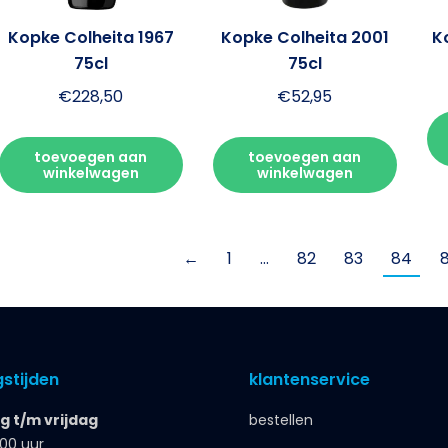
Kopke Colheita 1967
Kopke Colheita 2001
K
75cl
75cl
€
228,50
€
52,95
toevoegen aan
toevoegen aan
winkelwagen
winkelwagen
←
1
…
82
83
84
stijden
klantenservice
 t/m vrijdag
bestellen
.00 uur