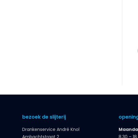
bezoek de slijterij
opening
Drankenservice André Knol
Maandag
Ambachtstraat 2
8.30 – 18