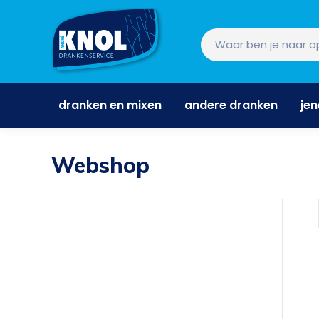
dranken en mixen
andere dranken
je
dranken en mixen
andere dranken
je
Webshop