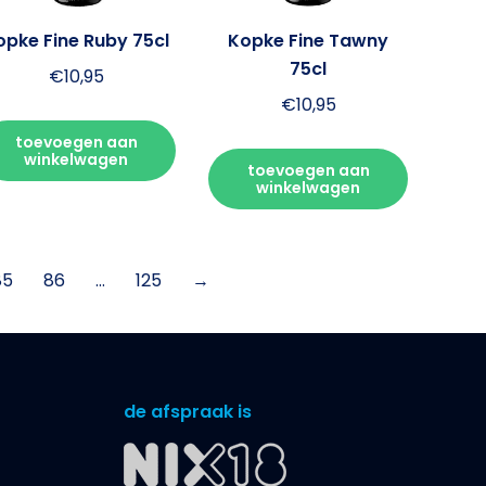
opke Fine Ruby 75cl
Kopke Fine Tawny
75cl
€
10,95
€
10,95
toevoegen aan
winkelwagen
toevoegen aan
winkelwagen
85
86
…
125
→
de afspraak is