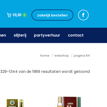
jnen
slijterij
partyverhuur
contact
€
0,00
zakelijk bestellen
0
nen
slijterij
partyverhuur
contact
Je bent hier:
home
webshop
pagina 84
1329–1344 van de 1989 resultaten wordt getoond