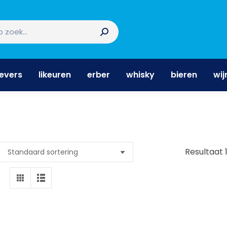
nevers
likeuren
erber
whisky
bieren
wi
nevers
likeuren
erber
whisky
bieren
wij
Resultaat 