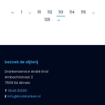
←
1
…
111
112
113
114
115
…
125
→
bezoek de slijterij
Drankenservice André Knol
Ambachtstraat 2
7609 RA Almelo
T
0546 813351
E
info@knoldranken.nl