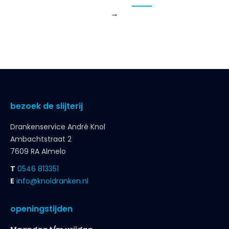
→
bezoek de slijterij
Drankenservice André Knol
Ambachtstraat 2
7609 RA Almelo
T
0546 813351
E
info@knoldranken.nl
openingstijden