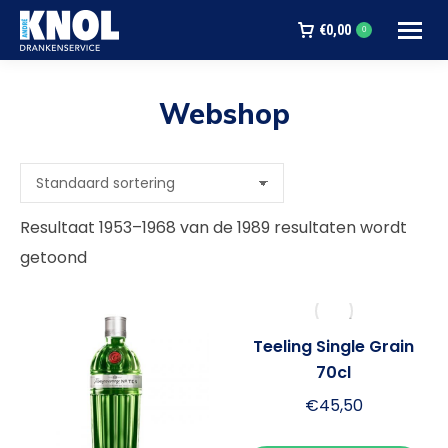
€
0,00
0
Webshop
Je bent hier:
Resultaat 1953–1968 van de 1989 resultaten wordt
getoond
Teeling Single Grain
70cl
€
45,50