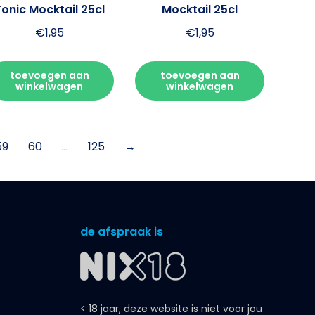
Tonic Mocktail 25cl
Mocktail 25cl
€
1,95
€
1,95
toevoegen aan
toevoegen aan
winkelwagen
winkelwagen
59
60
…
125
→
de afspraak is
< 18 jaar, deze website is niet voor jou