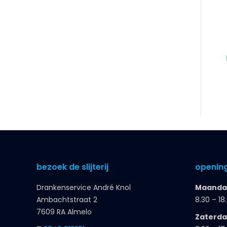
bezoek de slijterij
opening
Drankenservice André Knol
Maandag
Ambachtstraat 2
8.30 – 18
7609 RA Almelo
Zaterd