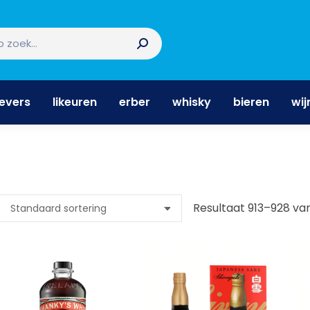
nevers
likeuren
erber
whisky
bieren
wi
nevers
likeuren
erber
whisky
bieren
wij
Resultaat 913–928 va