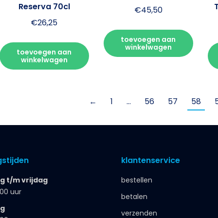
Reserva 70cl
€
45,50
€
26,25
toevoegen aan
winkelwagen
toevoegen aan
winkelwagen
←
1
…
56
57
58
stijden
klantenservice
 t/m vrijdag
bestellen
.00 uur
betalen
ag
verzenden