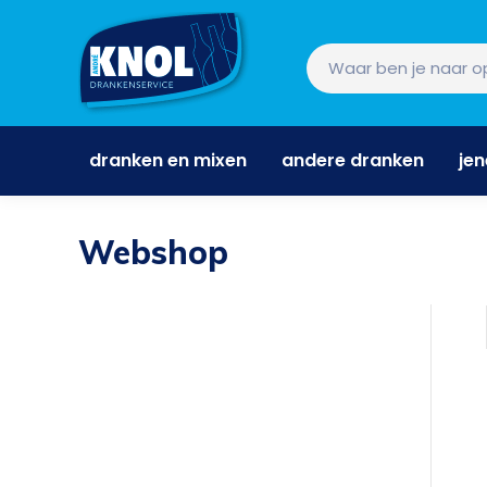
dranken en mixen
andere dranken
je
dranken en mixen
andere dranken
je
Webshop