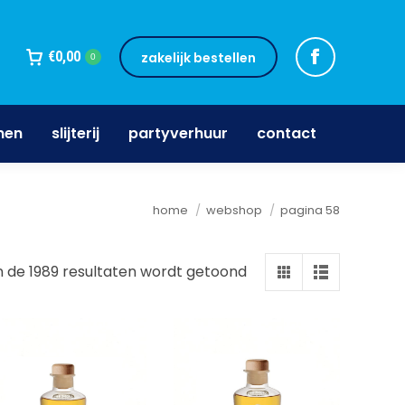
jnen
slijterij
partyverhuur
contact
€
0,00
zakelijk bestellen
0
nen
slijterij
partyverhuur
contact
Je bent hier:
home
webshop
pagina 58
n de 1989 resultaten wordt getoond